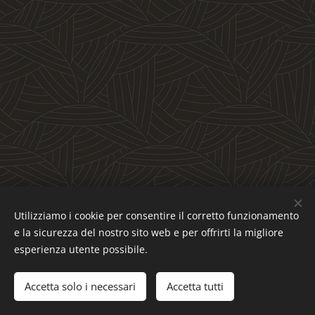
Utilizziamo i cookie per consentire il corretto funzionamento
Per manutenzione clicca
q
u
i
e la sicurezza del nostro sito web e per offrirti la migliore
esperienza utente possibile.
ITALYWEBRADIO - C.F.: 02077740600 - Licenza AWR:
5543/L/5284
Accetta solo i necessari
Accetta tutti
Cookies