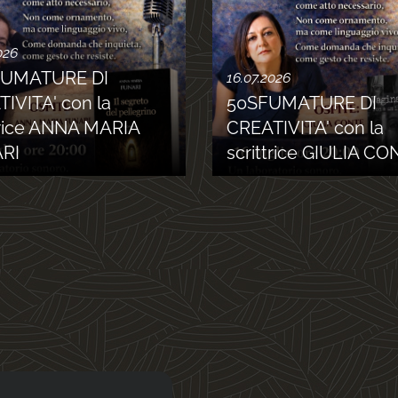
026
FUMATURE DI
16.07.2026
IVITA' con la
50SFUMATURE DI
trice ANNA MARIA
CREATIVITA' con la
RI
scrittrice GIULIA C