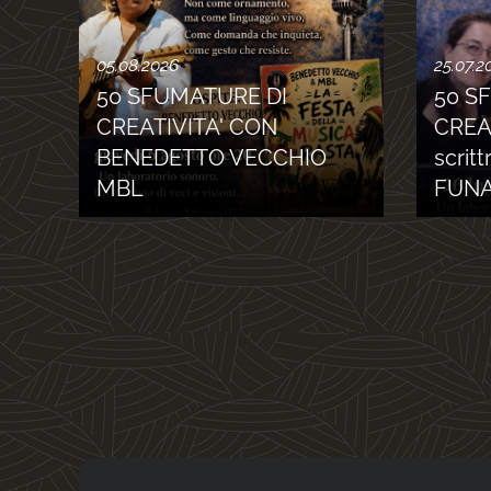
05.08.2026
25.07.2
50 SFUMATURE DI
50 S
CREATIVITA' CON
CREAT
BENEDETTO VECCHIO
scrit
MBL
FUNA