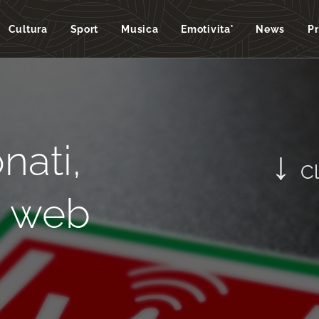
Cultura
Sport
Musica
Emotivita'
News
P
nati,
↓
Cl
o web