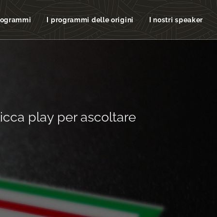
rogrammi
I programmi delle origini
I nostri speaker
icca play per ascoltare