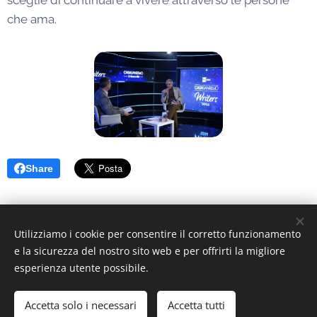
che ama.
Share
Utilizziamo i cookie per consentire il corretto funzionamento
Per manutenzione clicca
q
u
i
e la sicurezza del nostro sito web e per offrirti la migliore
esperienza utente possibile.
ITALYWEBRADIO - C.F.: 02077740600 - Licenza AWR:
5543/L/5284
Accetta solo i necessari
Accetta tutti
Cookies